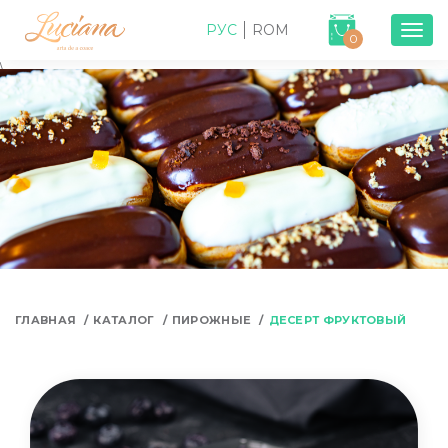
РУС
ROM
Togg
0
navig
\
ГЛАВНАЯ
КАТАЛОГ
ПИРОЖНЫЕ
ДЕСЕРТ ФРУКТОВЫЙ