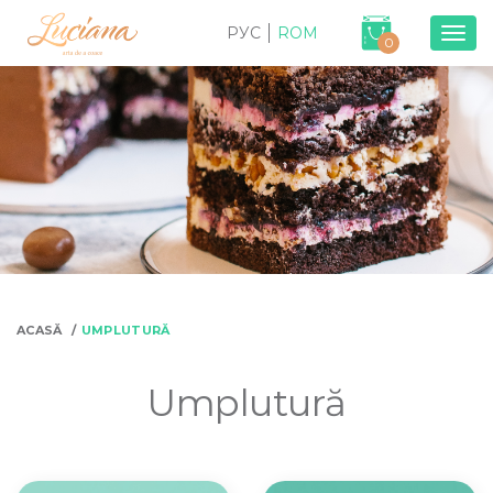
РУС
ROM
Togg
0
navig
ACASĂ
UMPLUTURĂ
Umplutură