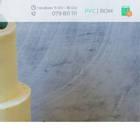
график: 9.00 - 18.00
РУС
ROM
079 811 111
0