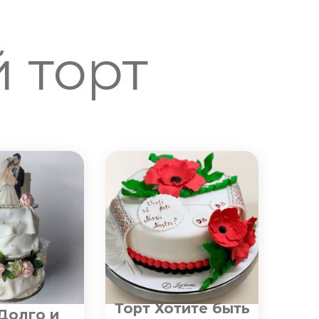
 торт
Торт Хотите быть
Долго и