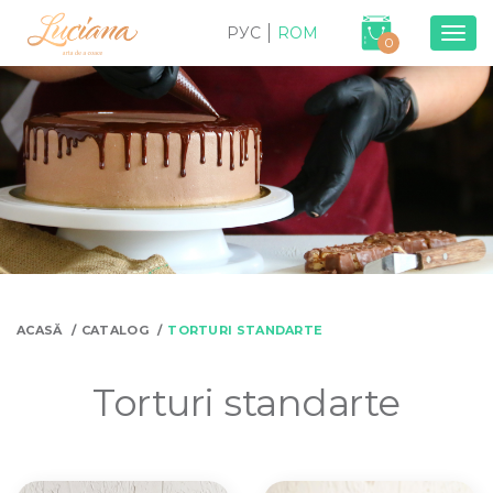
РУС
ROM
Togg
0
navig
ACASĂ
CATALOG
TORTURI STANDARTE
Torturi standarte