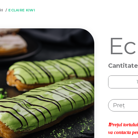
RI
ECLAIRE KIWI
Ec
Cantitate
Preț
❗Prețul tortulu
va contacta pen