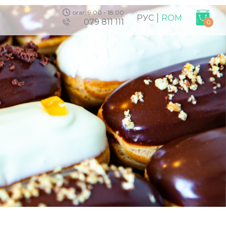
orar: 9.00 - 18.00
РУС
ROM
079 811 111
0