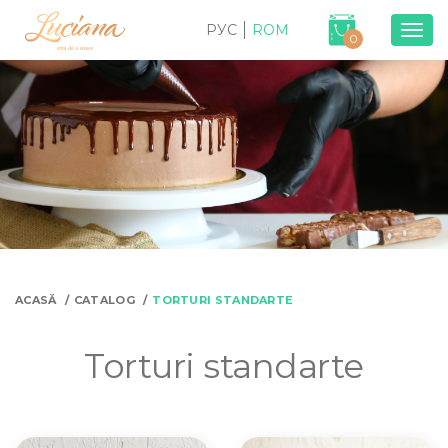
РУС
ROM
Togg
0
navig
ACASĂ
CATALOG
TORTURI STANDARTE
Torturi standarte