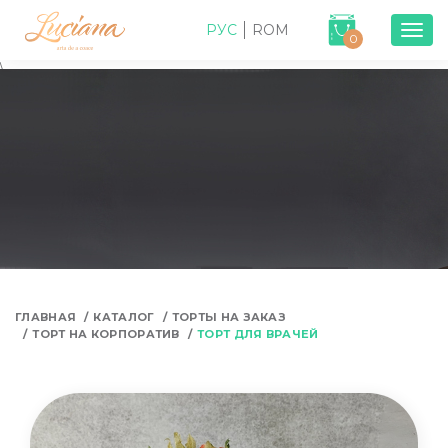
РУС
ROM
Togg
0
navig
\
ГЛАВНАЯ
КАТАЛОГ
ТОРТЫ НА ЗАКАЗ
ТОРТ НА КОРПОРАТИВ
ТОРТ ДЛЯ ВРАЧЕЙ