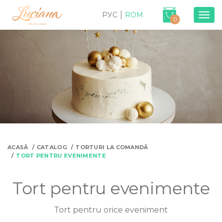
РУС
ROM
Togg
0
navig
ACASĂ
CATALOG
TORTURI LA COMANDĂ
TORT PENTRU EVENIMENTE
Tort pentru evenimente
Tort pentru orice eveniment